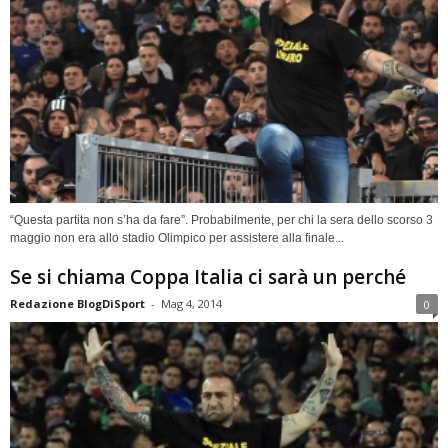
“Questa partita non s’ha da fare”. Probabilmente, per chi la sera dello scorso 3
maggio non era allo stadio Olimpico per assistere alla finale...
Se si chiama Coppa Italia ci sarà un perché
Redazione BlogDiSport
-
Mag 4, 2014
0