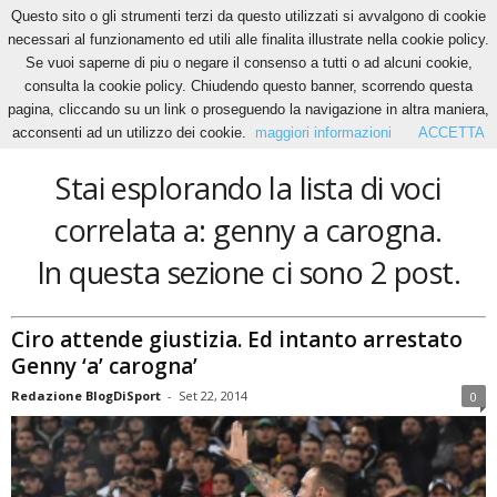
Questo sito o gli strumenti terzi da questo utilizzati si avvalgono di cookie
necessari al funzionamento ed utili alle finalita illustrate nella cookie policy.
Se vuoi saperne di piu o negare il consenso a tutti o ad alcuni cookie,
Home
Tags
Genny a carogna
consulta la cookie policy. Chiudendo questo banner, scorrendo questa
genny a carogna
pagina, cliccando su un link o proseguendo la navigazione in altra maniera,
acconsenti ad un utilizzo dei cookie.
maggiori informazioni
ACCETTA
Stai esplorando la lista di voci
correlata a: genny a carogna.
In questa sezione ci sono 2 post.
Ciro attende giustizia. Ed intanto arrestato
Genny ‘a’ carogna’
Redazione BlogDiSport
-
Set 22, 2014
0