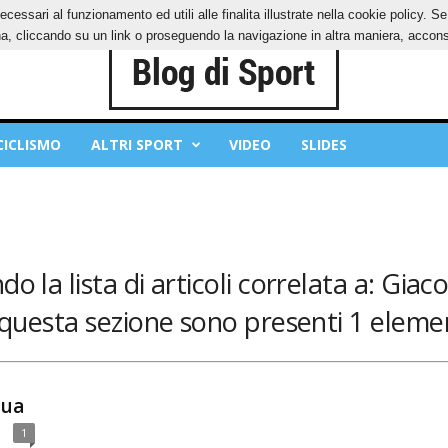
ecessari al funzionamento ed utili alle finalita illustrate nella cookie policy. 
IES
PRIVACY POLICY
, cliccando su un link o proseguendo la navigazione in altra maniera, acconse
CICLISMO
ALTRI SPORT
VIDEO
SLIDES
do la lista di articoli correlata a: Gia
 questa sezione sono presenti 1 elemen
gua
1