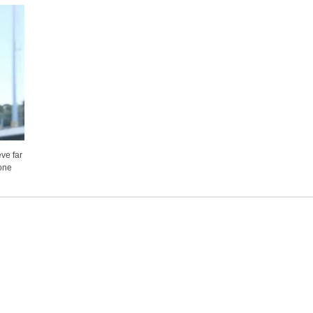
ve far
ione