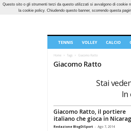
Questo sito o gli strumenti terzi da questo utilizzati si avvalgono di cookie n
VENERDÌ, 7 AGOSTO 2026
CONTATTI
COOK
la cookie policy. Chiudendo questo banner, scorrendo questa pagina
Blog
TENNIS
VOLLEY
CALCIO
di
Sport
Home
Tags
Giacomo Ratto
Giacomo Ratto
Stai veden
In
Giacomo Ratto, il portiere
italiano che gioca in Nicara
Redazione BlogDiSport
-
Ago 7, 2014