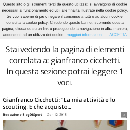
Questo sito o gli strumenti terzi da questo utilizzati si avvalgono di cookie
necessari al funzionamento ed utili alle finalita illustrate nella cookie policy.
Se vuoi saperne di piu o negare il consenso a tutti o ad alcuni cookie,
Home
Tags
Gianfranco cicchetti
consulta la cookie policy. Chiudendo questo banner, scorrendo questa
gianfranco cicchetti
pagina, cliccando su un link o proseguendo la navigazione in altra maniera,
acconsenti ad un utilizzo dei cookie.
maggiori informazioni
ACCETTA
Stai vedendo la pagina di elementi
correlata a: gianfranco cicchetti.
In questa sezione potrai leggere 1
voci.
Gianfranco Cicchetti: “La mia attività e lo
scouting. E che acquisto...
Redazione BlogDiSport
-
Gen 12, 2015
0