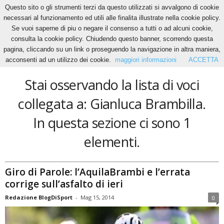
Questo sito o gli strumenti terzi da questo utilizzati si avvalgono di cookie
necessari al funzionamento ed utili alle finalita illustrate nella cookie policy.
Se vuoi saperne di piu o negare il consenso a tutti o ad alcuni cookie,
Home
Tags
Gianluca Brambilla
consulta la cookie policy. Chiudendo questo banner, scorrendo questa
Gianluca Brambilla
pagina, cliccando su un link o proseguendo la navigazione in altra maniera,
acconsenti ad un utilizzo dei cookie.
maggiori informazioni
ACCETTA
Stai osservando la lista di voci
collegata a: Gianluca Brambilla.
In questa sezione ci sono 1
elementi.
Giro di Parole: l’AquilaBrambi e l’errata
corrige sull’asfalto di ieri
Redazione BlogDiSport
-
Mag 15, 2014
0