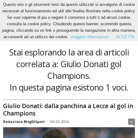
Questo sito o gli strumenti terzi da questo utilizzati si avvalgono di cookie
necessari al funzionamento ed utili alle finalita illustrate nella cookie policy.
Se vuoi saperne di piu o negare il consenso a tutti o ad alcuni cookie,
Home
Tags
Giulio Donati gol Champions
consulta la cookie policy. Chiudendo questo banner, scorrendo questa
Giulio Donati gol Champions
pagina, cliccando su un link o proseguendo la navigazione in altra maniera,
acconsenti ad un utilizzo dei cookie.
maggiori informazioni
ACCETTA
Stai esplorando la area di articoli
correlata a: Giulio Donati gol
Champions.
In questa pagina esistono 1 voci.
Giulio Donati: dalla panchina a Lecce al gol in
Champions
Redazione BlogDiSport
-
Ott 23, 2014
0