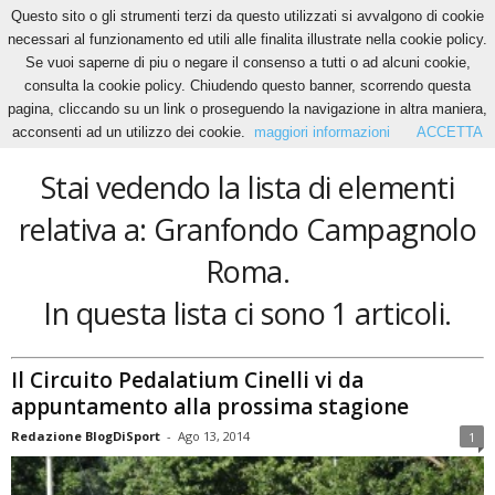
Questo sito o gli strumenti terzi da questo utilizzati si avvalgono di cookie
necessari al funzionamento ed utili alle finalita illustrate nella cookie policy.
Se vuoi saperne di piu o negare il consenso a tutti o ad alcuni cookie,
Home
Tags
Granfondo Campagnolo Roma
consulta la cookie policy. Chiudendo questo banner, scorrendo questa
Granfondo Campagnolo Roma
pagina, cliccando su un link o proseguendo la navigazione in altra maniera,
acconsenti ad un utilizzo dei cookie.
maggiori informazioni
ACCETTA
Stai vedendo la lista di elementi
relativa a: Granfondo Campagnolo
Roma.
In questa lista ci sono 1 articoli.
Il Circuito Pedalatium Cinelli vi da
appuntamento alla prossima stagione
Redazione BlogDiSport
-
Ago 13, 2014
1