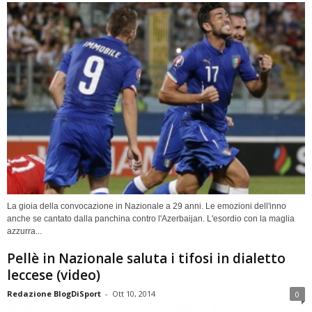
La gioia della convocazione in Nazionale a 29 anni. Le emozioni dell'inno
anche se cantato dalla panchina contro l'Azerbaijan. L'esordio con la maglia
azzurra...
Pellè in Nazionale saluta i tifosi in dialetto
leccese (video)
Redazione BlogDiSport
-
Ott 10, 2014
0