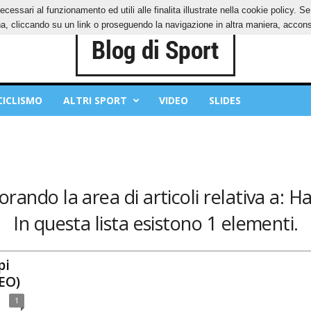
ecessari al funzionamento ed utili alle finalita illustrate nella cookie policy. 
IES
PRIVACY POLICY
, cliccando su un link o proseguendo la navigazione in altra maniera, acconse
CICLISMO
ALTRI SPORT
VIDEO
SLIDES
orando la area di articoli relativa a: Ha
In questa lista esistono 1 elementi.
pi
DEO)
1