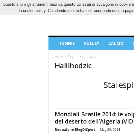
Questo sito o gli strumenti terzi da questo utilizzati si avvalgono di cookie n
GIOVEDÌ, 6 AGOSTO 2026
CONTATTI
COOK
la cookie policy. Chiudendo questo banner, scorrendo questa pagina
Blog
TENNIS
VOLLEY
CALCIO
di
Sport
Home
Tags
Halilhodzic
Halilhodzic
Stai espl
Mondiali Brasile 2014: le vol
del deserto dell’Algeria (VI
Redazione BlogDiSport
-
Mag 30, 2014