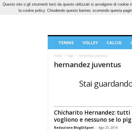
Questo sito o gli strumenti terzi da questo utilizzati si avvalgono di cookie n
VENERDÌ, 7 AGOSTO 2026
CONTATTI
COOK
la cookie policy. Chiudendo questo banner, scorrendo questa pagina
Blog
TENNIS
VOLLEY
CALCIO
di
Sport
Home
Tags
Hernandez juventus
hernandez juventus
Stai guardando 
Chicharito Hernandez: tutti 
vogliono e nessuno se lo pig
Redazione BlogDiSport
-
Ago 25, 2014