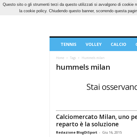
Questo sito o gli strumenti terzi da questo utilizzati si avvalgono di cookie n
DOMENICA, 9 AGOSTO 2026
CONTATTI
CO
la cookie policy. Chiudendo questo banner, scorrendo questa pagina
Blog
TENNIS
VOLLEY
CALCIO
di
Sport
Home
Tags
Hummels milan
hummels milan
Stai osservan
Calciomercato Milan, uno p
reparto è la soluzione
Redazione BlogDiSport
-
Giu 16, 2015