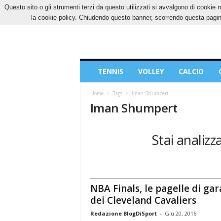
Questo sito o gli strumenti terzi da questo utilizzati si avvalgono di cookie n
SABATO, 8 AGOSTO 2026
CONTATTI
COOK
la cookie policy. Chiudendo questo banner, scorrendo questa pagina
Blog
TENNIS
VOLLEY
CALCIO
di
Sport
Home
Tags
Iman Shumpert
Iman Shumpert
Stai analiz
NBA Finals, le pagelle di gar
dei Cleveland Cavaliers
Redazione BlogDiSport
-
Giu 20, 2016