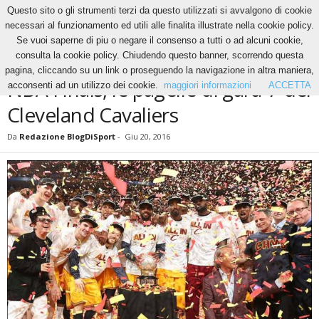
Questo sito o gli strumenti terzi da questo utilizzati si avvalgono di cookie
necessari al funzionamento ed utili alle finalita illustrate nella cookie policy.
Se vuoi saperne di piu o negare il consenso a tutti o ad alcuni cookie,
Home
Basket
NBA Finals, le pagelle di gara-7 dei Cleveland Cavaliers
consulta la cookie policy. Chiudendo questo banner, scorrendo questa
BASKET
NBA
pagina, cliccando su un link o proseguendo la navigazione in altra maniera,
NBA Finals, le pagelle di gara-7 dei
acconsenti ad un utilizzo dei cookie.
maggiori informazioni
ACCETTA
Cleveland Cavaliers
Da
Redazione BlogDiSport
-
Giu 20, 2016