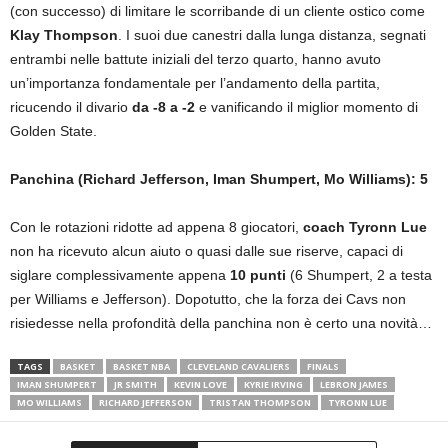
(con successo) di limitare le scorribande di un cliente ostico come
Klay Thompson
. I suoi due canestri dalla lunga distanza, segnati
entrambi nelle battute iniziali del terzo quarto, hanno avuto
un’importanza fondamentale per l’andamento della partita,
ricucendo il divario
da -8 a -2
e vanificando il miglior momento di
Golden State.
Panchina (Richard Jefferson, Iman Shumpert, Mo Williams): 5
Con le rotazioni ridotte ad appena 8 giocatori,
coach Tyronn Lue
non ha ricevuto alcun aiuto o quasi dalle sue riserve, capaci di
siglare complessivamente appena
10 punti
(6 Shumpert, 2 a testa
per Williams e Jefferson). Dopotutto, che la forza dei Cavs non
risiedesse nella profondità della panchina non è certo una novità…
TAGS
BASKET
BASKET NBA
CLEVELAND CAVALIERS
FINALS
IMAN SHUMPERT
JR SMITH
KEVIN LOVE
KYRIE IRVING
LEBRON JAMES
MO WILLIAMS
RICHARD JEFFERSON
TRISTAN THOMPSON
TYRONN LUE