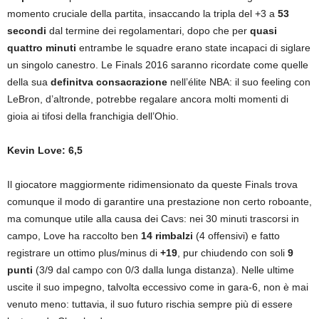
momento cruciale della partita, insaccando la tripla del +3 a
53
secondi
dal termine dei regolamentari, dopo che per
quasi
quattro minuti
entrambe le squadre erano state incapaci di siglare
un singolo canestro. Le Finals 2016 saranno ricordate come quelle
della sua
definitva consacrazione
nell’élite NBA: il suo feeling con
LeBron, d’altronde, potrebbe regalare ancora molti momenti di
gioia ai tifosi della franchigia dell’Ohio.
Kevin Love: 6,5
Il giocatore maggiormente ridimensionato da queste Finals trova
comunque il modo di garantire una prestazione non certo roboante,
ma comunque utile alla causa dei Cavs: nei 30 minuti trascorsi in
campo, Love ha raccolto ben
14 rimbalzi
(4 offensivi) e fatto
registrare un ottimo plus/minus di
+19
, pur chiudendo con soli
9
punti
(3/9 dal campo con 0/3 dalla lunga distanza). Nelle ultime
uscite il suo impegno, talvolta eccessivo come in gara-6, non è mai
venuto meno: tuttavia, il suo futuro rischia sempre più di essere