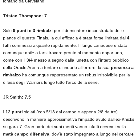
lontano da Cleveland.
Tristan Thompson: 7
Solo
9 punti e 3 rimbalzi
per il dominatore inconstratato delle
plance di queste Finals, la cui efficacia è stata forse limitata dai
4
falli
commessi alquanto rapidamente. Il lungo canadese è stato
comunque abile a farsi trovare pronto al momento opportuno,
come con il
3/4
messo a segno dalla lunetta con l’intero pubblico
della Oracle Arena a tentare di indurlo all’errore: la sua
presenza a
rimbalzo
ha comunque rappresentato un rebus irrisolvibile per la
difesa degli Warriors lungo tutto l’arco della serie.
JR Smith: 7,5
I
12 punti
siglati (con 5/13 dal campo e appena 2/8 da tre)
descrivono in maniera approssimativa l’impatto avuto dall’ex-Knicks
su gara-7. Gran parte dei suoi meriti vanno infatti ricercati nella
metà campo difensiva
, dov’è stato impegnato a lungo nel cercare