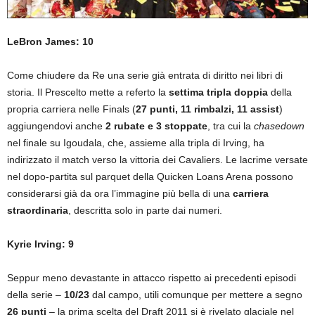
LeBron James: 10
Come chiudere da Re una serie già entrata di diritto nei libri di
storia. Il Prescelto mette a referto la
settima tripla doppia
della
propria carriera nelle Finals (
27 punti, 11 rimbalzi, 11 assist
)
aggiungendovi anche
2 rubate e 3 stoppate
, tra cui la
chasedown
nel finale su Igoudala, che, assieme alla tripla di Irving, ha
indirizzato il match verso la vittoria dei Cavaliers. Le lacrime versate
nel dopo-partita sul parquet della Quicken Loans Arena possono
considerarsi già da ora l’immagine più bella di una
carriera
straordinaria
, descritta solo in parte dai numeri.
Kyrie Irving: 9
Seppur meno devastante in attacco rispetto ai precedenti episodi
della serie –
10/23
dal campo, utili comunque per mettere a segno
26 punti
– la prima scelta del Draft 2011 si è rivelato glaciale nel