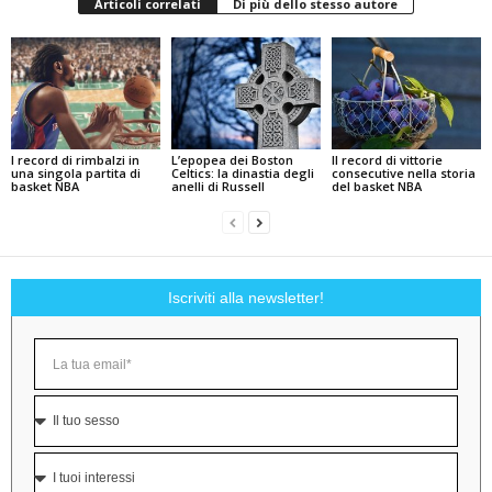
Articoli correlati
Di più dello stesso autore
I record di rimbalzi in
L’epopea dei Boston
Il record di vittorie
una singola partita di
Celtics: la dinastia degli
consecutive nella storia
basket NBA
anelli di Russell
del basket NBA
Iscriviti alla newsletter!