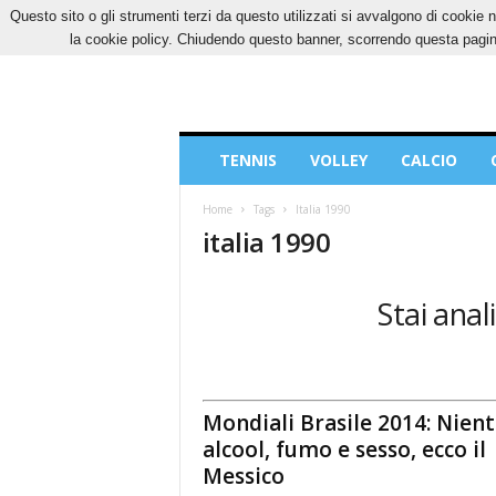
Questo sito o gli strumenti terzi da questo utilizzati si avvalgono di cookie n
DOMENICA, 9 AGOSTO 2026
CONTATTI
CO
la cookie policy. Chiudendo questo banner, scorrendo questa pagina
Blog
TENNIS
VOLLEY
CALCIO
di
Sport
Home
Tags
Italia 1990
italia 1990
Stai anal
Mondiali Brasile 2014: Nien
alcool, fumo e sesso, ecco il
Messico