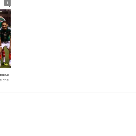
1
n mese
re che