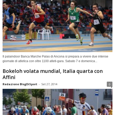
Il palaindoor Banca Marche Palas di Ancona si prepara a vivere due intense
giornate di atletica con oltre 1100 atleti-gara. Sabato 7 e domenica...
Bokeloh volata mundial, Italia quarta con
Affini
Redazione BlogDiSport
-
Set 27, 2014
0