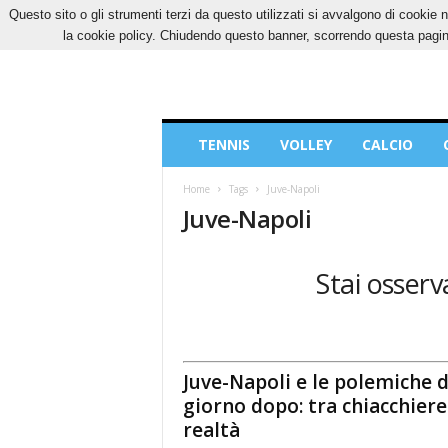
Questo sito o gli strumenti terzi da questo utilizzati si avvalgono di cookie n
VENERDÌ, 7 AGOSTO 2026
CONTATTI
COOK
la cookie policy. Chiudendo questo banner, scorrendo questa pagina
Blog
TENNIS
VOLLEY
CALCIO
di
Sport
Home
Tags
Juve-Napoli
Juve-Napoli
Stai osserv
Juve-Napoli e le polemiche d
giorno dopo: tra chiacchiere
realtà