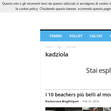
Questo sito o gli strumenti terzi da questo utilizzati si avvalgono di cookie n
GIOVEDÌ, 6 AGOSTO 2026
CONTATTI
COOK
la cookie policy. Chiudendo questo banner, scorrendo questa pagina
Blog
TENNIS
VOLLEY
CALCIO
di
Sport
Home
Tags
Kadziola
kadziola
Stai esp
I 10 beachers più belli al m
Redazione BlogDiSport
-
Feb 21, 2016