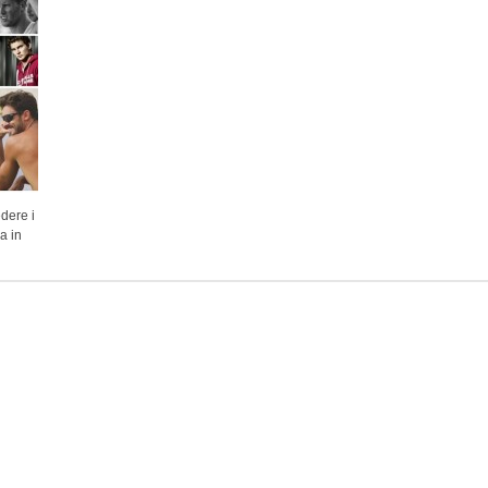
dere i
a in