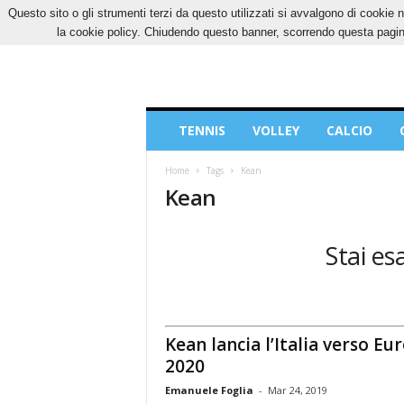
Questo sito o gli strumenti terzi da questo utilizzati si avvalgono di cookie n
VENERDÌ, 7 AGOSTO 2026
CONTATTI
COOK
la cookie policy. Chiudendo questo banner, scorrendo questa pagina
Blog
TENNIS
VOLLEY
CALCIO
di
Sport
Home
Tags
Kean
Kean
Stai es
Kean lancia l’Italia verso Eu
2020
Emanuele Foglia
-
Mar 24, 2019