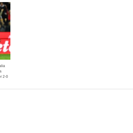
alia
a
er 2-0