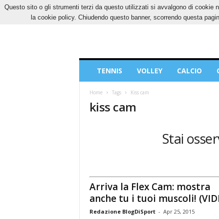
Questo sito o gli strumenti terzi da questo utilizzati si avvalgono di cookie n
VENERDÌ, 7 AGOSTO 2026
CONTATTI
COOK
la cookie policy. Chiudendo questo banner, scorrendo questa pagina
Blog
TENNIS
VOLLEY
CALCIO
di
Sport
Home
Tags
Kiss cam
kiss cam
Stai osser
Arriva la Flex Cam: mostra
anche tu i tuoi muscoli! (VI
Redazione BlogDiSport
-
Apr 25, 2015