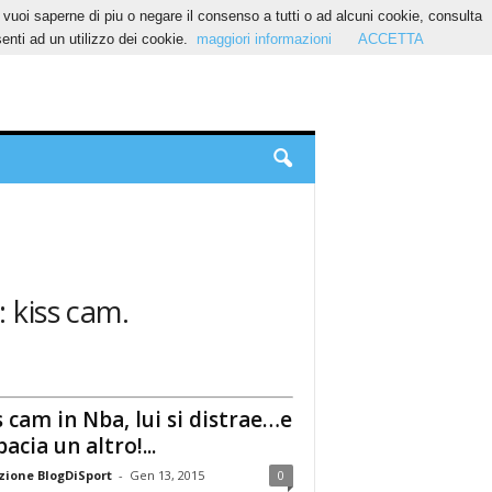
Se vuoi saperne di piu o negare il consenso a tutti o ad alcuni cookie, consulta
nti ad un utilizzo dei cookie.
maggiori informazioni
ACCETTA
: kiss cam.
s cam in Nba, lui si distrae…e
bacia un altro!...
ione BlogDiSport
-
Gen 13, 2015
0