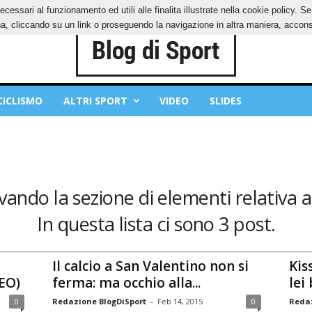
ecessari al funzionamento ed utili alle finalita illustrate nella cookie policy. 
IES
PRIVACY POLICY
, cliccando su un link o proseguendo la navigazione in altra maniera, acconse
CICLISMO
ALTRI SPORT
VIDEO
SLIDES
vando la sezione di elementi relativa a
In questa lista ci sono 3 post.
Il calcio a San Valentino non si
Kis
DEO)
ferma: ma occhio alla...
lei 
0
Redazione BlogDiSport
-
Feb 14, 2015
0
Redaz