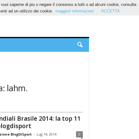
Se vuoi saperne di piu o negare il consenso a tutti o ad alcuni cookie, consulta
nti ad un utilizzo dei cookie.
maggiori informazioni
ACCETTA
a: lahm.
diali Brasile 2014: la top 11
blogdisport
ione BlogDiSport
-
Lug 14, 2014
0