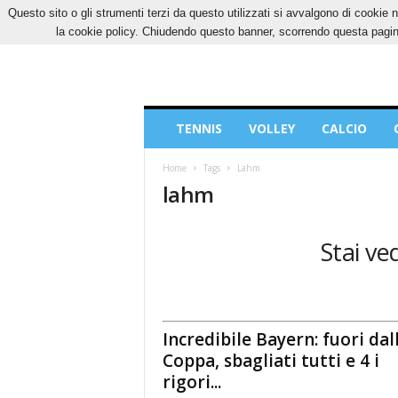
Questo sito o gli strumenti terzi da questo utilizzati si avvalgono di cookie n
VENERDÌ, 7 AGOSTO 2026
CONTATTI
COOK
la cookie policy. Chiudendo questo banner, scorrendo questa pagina
Blog
TENNIS
VOLLEY
CALCIO
di
Sport
Home
Tags
Lahm
lahm
Stai ve
Incredibile Bayern: fuori dal
Coppa, sbagliati tutti e 4 i
rigori...