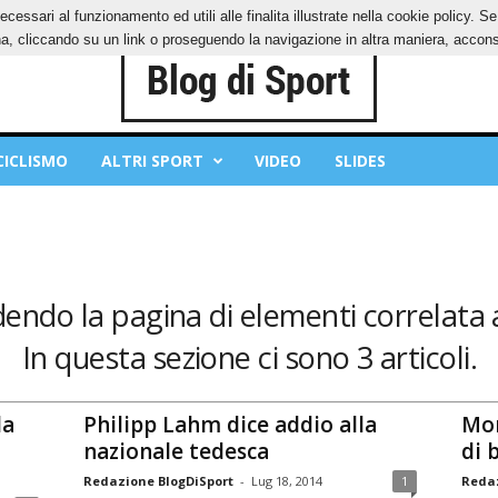
ecessari al funzionamento ed utili alle finalita illustrate nella cookie policy. 
IES
PRIVACY POLICY
, cliccando su un link o proseguendo la navigazione in altra maniera, acconse
CICLISMO
ALTRI SPORT
VIDEO
SLIDES
dendo la pagina di elementi correlata 
In questa sezione ci sono 3 articoli.
la
Philipp Lahm dice addio alla
Mon
nazionale tedesca
di 
Redazione BlogDiSport
-
Lug 18, 2014
1
Redaz