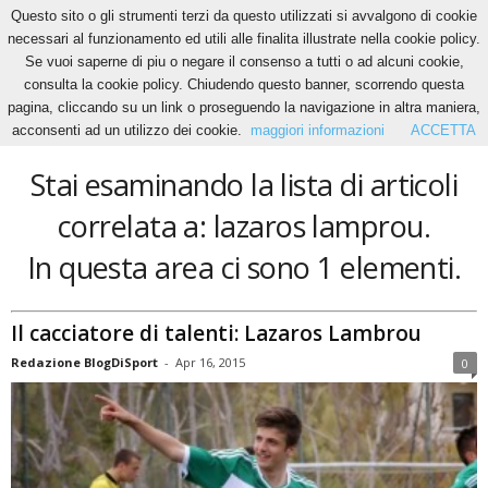
Questo sito o gli strumenti terzi da questo utilizzati si avvalgono di cookie
necessari al funzionamento ed utili alle finalita illustrate nella cookie policy.
Se vuoi saperne di piu o negare il consenso a tutti o ad alcuni cookie,
Home
Tags
Lazaros lamprou
consulta la cookie policy. Chiudendo questo banner, scorrendo questa
lazaros lamprou
pagina, cliccando su un link o proseguendo la navigazione in altra maniera,
acconsenti ad un utilizzo dei cookie.
maggiori informazioni
ACCETTA
Stai esaminando la lista di articoli
correlata a: lazaros lamprou.
In questa area ci sono 1 elementi.
Il cacciatore di talenti: Lazaros Lambrou
Redazione BlogDiSport
-
Apr 16, 2015
0