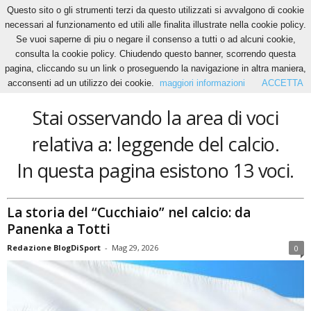
Questo sito o gli strumenti terzi da questo utilizzati si avvalgono di cookie
necessari al funzionamento ed utili alle finalita illustrate nella cookie policy.
Se vuoi saperne di piu o negare il consenso a tutti o ad alcuni cookie,
Home
Tags
Leggende del calcio
consulta la cookie policy. Chiudendo questo banner, scorrendo questa
leggende del calcio
pagina, cliccando su un link o proseguendo la navigazione in altra maniera,
acconsenti ad un utilizzo dei cookie.
maggiori informazioni
ACCETTA
Stai osservando la area di voci
relativa a: leggende del calcio.
In questa pagina esistono 13 voci.
La storia del “Cucchiaio” nel calcio: da
Panenka a Totti
Redazione BlogDiSport
-
Mag 29, 2026
0