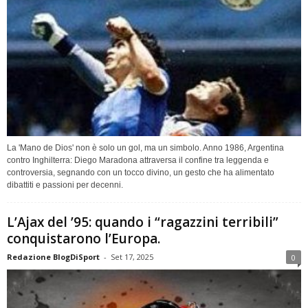
La 'Mano de Dios' non è solo un gol, ma un simbolo. Anno 1986, Argentina
contro Inghilterra: Diego Maradona attraversa il confine tra leggenda e
controversia, segnando con un tocco divino, un gesto che ha alimentato
dibattiti e passioni per decenni.
L’Ajax del ’95: quando i “ragazzini terribili”
conquistarono l’Europa.
Redazione BlogDiSport
-
Set 17, 2025
0