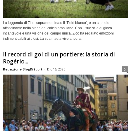
La leggenda di Zico, soprannominato il "Pelé bianco", è un capitolo
affascinante nella storia del calcio brasiliano. Con il suo stile di gioco
incantevole e una visione del campo unica, Zico ha regalato emozioni
indimenticabili ai tifosi. La sua magia vive ancora.
Il record di gol di un portiere: la storia di
Rogério...
Redazione BlogDiSport
-
Dic 16, 2025
0