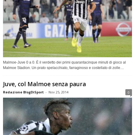
Malmoe-Juve 0 a 0. È il verdetto dei primi quarantacinque minuti di gioco al
Malmoe Stadion. Un prato spelacchiato, farraginoso e costellato di zolle....
Juve, col Malmoe senza paura
Redazione BlogDiSport
-
Nov 25, 2014
0