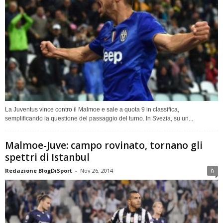
La Juventus vince contro il Malmoe e sale a quota 9 in classifica,
semplificando la questione del passaggio del turno. In Svezia, su un...
Malmoe-Juve: campo rovinato, tornano gli
spettri di Istanbul
Redazione BlogDiSport
-
Nov 26, 2014
0