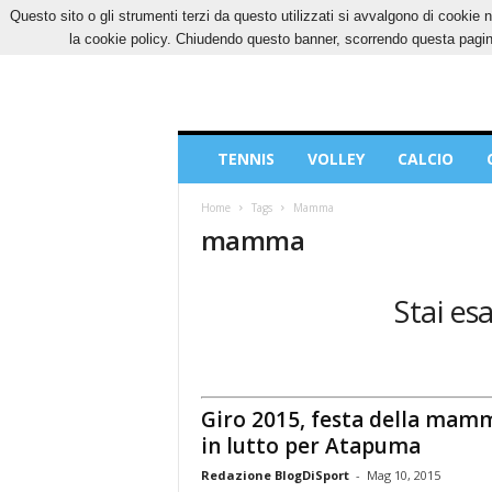
Questo sito o gli strumenti terzi da questo utilizzati si avvalgono di cookie n
GIOVEDÌ, 6 AGOSTO 2026
CONTATTI
COOK
la cookie policy. Chiudendo questo banner, scorrendo questa pagina
Blog
TENNIS
VOLLEY
CALCIO
di
Sport
Home
Tags
Mamma
mamma
Stai es
Giro 2015, festa della mam
in lutto per Atapuma
Redazione BlogDiSport
-
Mag 10, 2015