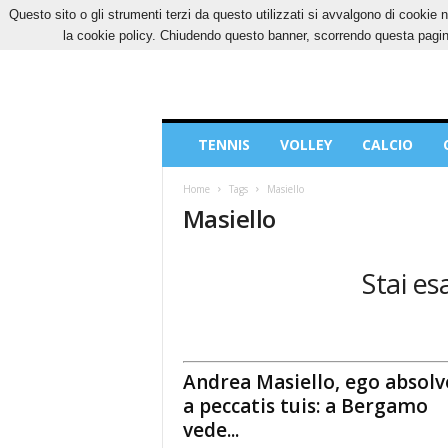
Questo sito o gli strumenti terzi da questo utilizzati si avvalgono di cookie n
DOMENICA, 9 AGOSTO 2026
CONTATTI
CO
la cookie policy. Chiudendo questo banner, scorrendo questa pagina
Blog
TENNIS
VOLLEY
CALCIO
di
Sport
Home
Tags
Masiello
Masiello
Stai es
Andrea Masiello, ego absolv
a peccatis tuis: a Bergamo
vede...