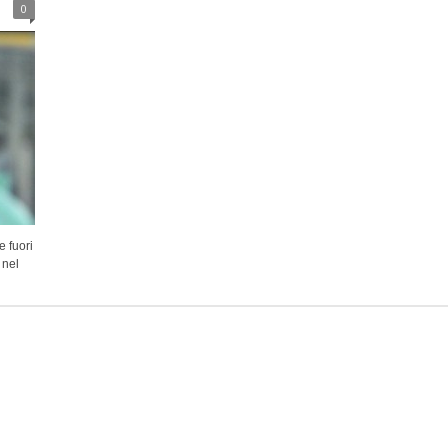
0
e fuori
 nel