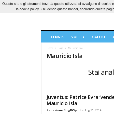
Questo sito o gli strumenti terzi da questo utilizzati si avvalgono di cookie n
VENERDÌ, 7 AGOSTO 2026
CONTATTI
COOK
la cookie policy. Chiudendo questo banner, scorrendo questa pagina
Blog
TENNIS
VOLLEY
CALCIO
di
Sport
Home
Tags
Mauricio Isla
Mauricio Isla
Stai anal
Juventus: Patrice Evra ‘vende
Mauricio Isla
Redazione BlogDiSport
-
Lug 31, 2014