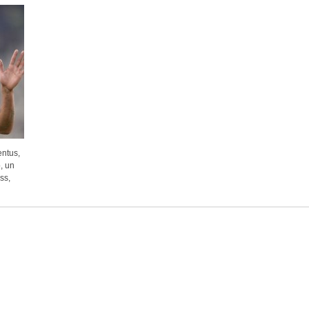
entus,
, un
ss,