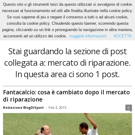
Questo sito o gli strumenti terzi da questo utilizzati si avvalgono di cookie
necessari al funzionamento ed utili alle finalita illustrate nella cookie policy.
Se vuoi saperne di piu o negare il consenso a tutti o ad alcuni cookie,
Home
Tags
Mercato di riparazione
consulta la cookie policy. Chiudendo questo banner, scorrendo questa
mercato di riparazione
pagina, cliccando su un link o proseguendo la navigazione in altra maniera,
acconsenti ad un utilizzo dei cookie.
maggiori informazioni
ACCETTA
Stai guardando la sezione di post
collegata a: mercato di riparazione.
In questa area ci sono 1 post.
Fantacalcio: cosa è cambiato dopo il mercato
di riparazione
Redazione BlogDiSport
-
Feb 3, 2015
0