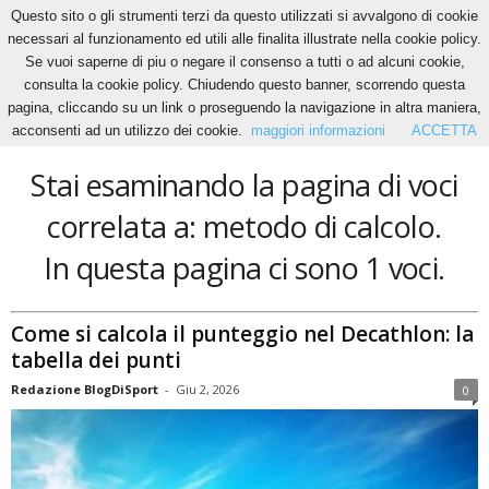
Questo sito o gli strumenti terzi da questo utilizzati si avvalgono di cookie
necessari al funzionamento ed utili alle finalita illustrate nella cookie policy.
Se vuoi saperne di piu o negare il consenso a tutti o ad alcuni cookie,
Home
Tags
Metodo di calcolo
consulta la cookie policy. Chiudendo questo banner, scorrendo questa
metodo di calcolo
pagina, cliccando su un link o proseguendo la navigazione in altra maniera,
acconsenti ad un utilizzo dei cookie.
maggiori informazioni
ACCETTA
Stai esaminando la pagina di voci
correlata a: metodo di calcolo.
In questa pagina ci sono 1 voci.
Come si calcola il punteggio nel Decathlon: la
tabella dei punti
Redazione BlogDiSport
-
Giu 2, 2026
0