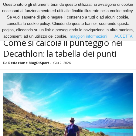
Questo sito o gli strumenti terzi da questo utilizzati si avvalgono di cookie
necessari al funzionamento ed utili alle finalita illustrate nella cookie policy.
Se vuoi saperne di piu o negare il consenso a tutti o ad alcuni cookie,
Home
Altri Sport
Atletica
Come si calcola il punteggio nel Decathlon: la tabella dei
consulta la cookie policy. Chiudendo questo banner, scorrendo questa
punti
pagina, cliccando su un link o proseguendo la navigazione in altra maniera,
ALTRI SPORT
ATLETICA
acconsenti ad un utilizzo dei cookie.
maggiori informazioni
ACCETTA
Come si calcola il punteggio nel
Decathlon: la tabella dei punti
Da
Redazione BlogDiSport
-
Giu 2, 2026