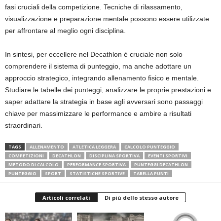
fasi cruciali della competizione. Tecniche di rilassamento,
visualizzazione e preparazione mentale possono essere utilizzate
per affrontare al meglio ogni disciplina.
In sintesi, per eccellere nel Decathlon è cruciale non solo
comprendere il sistema di punteggio, ma anche adottare un
approccio strategico, integrando allenamento fisico e mentale.
Studiare le tabelle dei punteggi, analizzare le proprie prestazioni e
saper adattare la strategia in base agli avversari sono passaggi
chiave per massimizzare le performance e ambire a risultati
straordinari.
TAGS
ALLENAMENTO
ATLETICA LEGGERA
CALCOLO PUNTEGGIO
COMPETIZIONI
DECATHLON
DISCIPLINA SPORTIVA
EVENTI SPORTIVI
METODO DI CALCOLO
PERFORMANCE SPORTIVA
PUNTEGGI DECATHLON
PUNTEGGIO
SPORT
STATISTICHE SPORTIVE
TABELLA PUNTI
Articoli correlati
Di più dello stesso autore