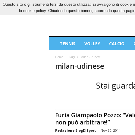
Questo sito o gli strumenti terzi da questo utilizzati si avvalgono di cookie n
GIOVEDÌ, 6 AGOSTO 2026
CONTATTI
COOK
la cookie policy. Chiudendo questo banner, scorrendo questa pagina
Blog
TENNIS
VOLLEY
CALCIO
di
Sport
Home
Tags
Milan-udinese
milan-udinese
Stai guarda
Furia Giampaolo Pozzo: “Val
non può arbitrare!”
Redazione BlogDiSport
-
Nov 30, 2014