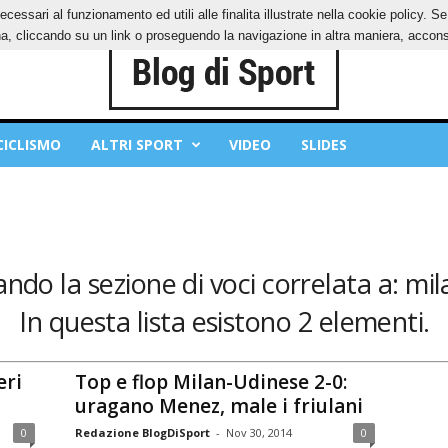
ecessari al funzionamento ed utili alle finalita illustrate nella cookie policy. 
IES
PRIVACY POLICY
, cliccando su un link o proseguendo la navigazione in altra maniera, acconse
CICLISMO
ALTRI SPORT
VIDEO
SLIDES
ndo la sezione di voci correlata a: mi
In questa lista esistono 2 elementi.
eri
Top e flop Milan-Udinese 2-0:
uragano Menez, male i friulani
0
Redazione BlogDiSport
-
Nov 30, 2014
0