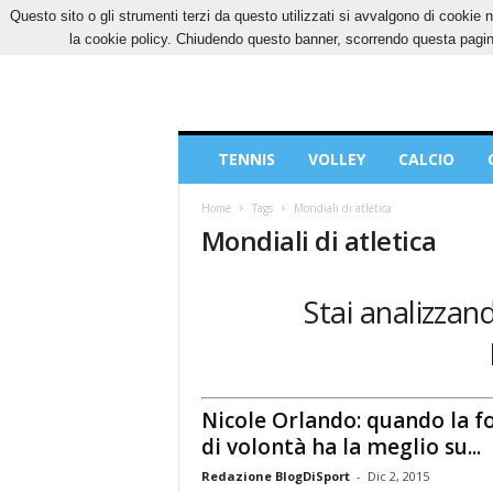
Questo sito o gli strumenti terzi da questo utilizzati si avvalgono di cookie n
VENERDÌ, 7 AGOSTO 2026
CONTATTI
COOK
la cookie policy. Chiudendo questo banner, scorrendo questa pagina
Blog
TENNIS
VOLLEY
CALCIO
di
Sport
Home
Tags
Mondiali di atletica
Mondiali di atletica
Stai analizzand
Nicole Orlando: quando la f
di volontà ha la meglio su...
Redazione BlogDiSport
-
Dic 2, 2015