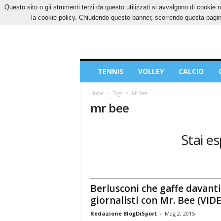
Questo sito o gli strumenti terzi da questo utilizzati si avvalgono di cookie n
SABATO, 8 AGOSTO 2026
CONTATTI
COOK
la cookie policy. Chiudendo questo banner, scorrendo questa pagina
Blog
TENNIS
VOLLEY
CALCIO
di
Sport
Home
Tags
Mr bee
mr bee
Stai es
Berlusconi che gaffe davanti
giornalisti con Mr. Bee (VID
Redazione BlogDiSport
-
Mag 2, 2015