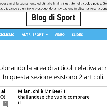
ecessari al funzionamento ed utili alle finalita illustrate nella cookie policy. 
IES
PRIVACY POLICY
, cliccando su un link o proseguendo la navigazione in altra maniera, acconse
CICLISMO
ALTRI SPORT
VIDEO
SLIDES
plorando la area di articoli relativa a:
In questa sezione esistono 2 articoli.
 ai
Milan, chi è Mr Bee? Il
EO)
thailandese che vuole comprare
il...
0