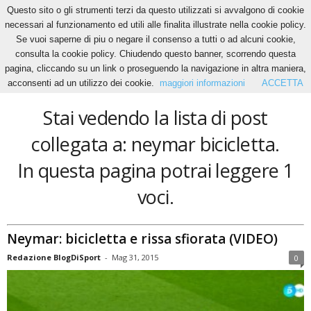
Questo sito o gli strumenti terzi da questo utilizzati si avvalgono di cookie
necessari al funzionamento ed utili alle finalita illustrate nella cookie policy.
Se vuoi saperne di piu o negare il consenso a tutti o ad alcuni cookie,
Home
Tags
Neymar bicicletta
consulta la cookie policy. Chiudendo questo banner, scorrendo questa
neymar bicicletta
pagina, cliccando su un link o proseguendo la navigazione in altra maniera,
acconsenti ad un utilizzo dei cookie.
maggiori informazioni
ACCETTA
Stai vedendo la lista di post
collegata a: neymar bicicletta.
In questa pagina potrai leggere 1
voci.
Neymar: bicicletta e rissa sfiorata (VIDEO)
Redazione BlogDiSport
-
Mag 31, 2015
0