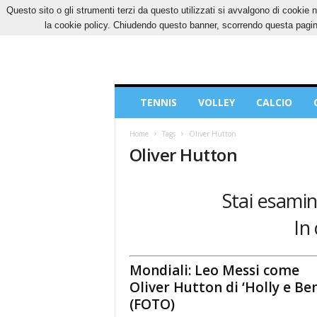
Questo sito o gli strumenti terzi da questo utilizzati si avvalgono di cookie n
SABATO, 8 AGOSTO 2026
CONTATTI
COOK
la cookie policy. Chiudendo questo banner, scorrendo questa pagina
Blog
TENNIS
VOLLEY
CALCIO
di
Sport
Home
Tags
Oliver Hutton
Oliver Hutton
Stai esamin
In
Mondiali: Leo Messi come
Oliver Hutton di ‘Holly e Ben
(FOTO)