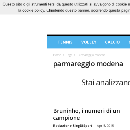
Questo sito o gli strumenti terzi da questo utilizzati si avvalgono di cookie n
SABATO, 8 AGOSTO 2026
CONTATTI
COOK
la cookie policy. Chiudendo questo banner, scorrendo questa pagina
Blog
TENNIS
VOLLEY
CALCIO
di
Sport
Home
Tags
Parmareggio modena
parmareggio modena
Stai analizza
Bruninho, i numeri di un
campione
Redazione BlogDiSport
-
Apr 5, 2015