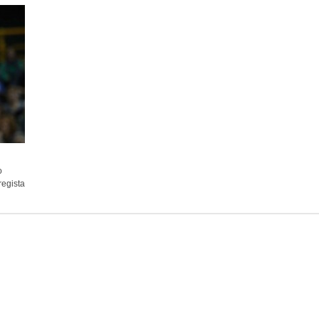
o
regista