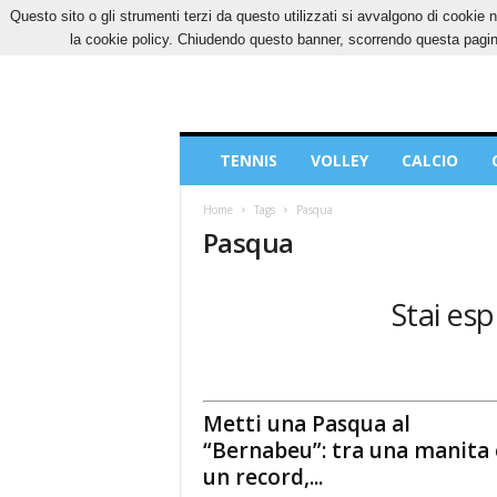
Questo sito o gli strumenti terzi da questo utilizzati si avvalgono di cookie n
GIOVEDÌ, 6 AGOSTO 2026
CONTATTI
COOK
la cookie policy. Chiudendo questo banner, scorrendo questa pagina
Blog
TENNIS
VOLLEY
CALCIO
di
Sport
Home
Tags
Pasqua
Pasqua
Stai esp
Metti una Pasqua al
“Bernabeu”: tra una manita 
un record,...