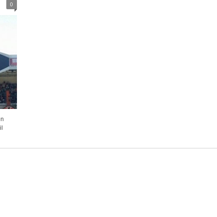
0
in
il