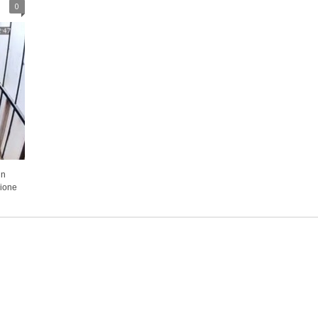
0
in
gione