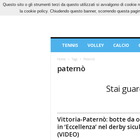
Questo sito o gli strumenti terzi da questo utilizzati si avvalgono di cookie n
SABATO, 8 AGOSTO 2026
CONTATTI
COOK
la cookie policy. Chiudendo questo banner, scorrendo questa pagina
Blog
TENNIS
VOLLEY
CALCIO
di
Sport
Home
Tags
Paternò
paternò
Stai guar
Vittoria-Paternò: botte da o
in ‘Eccellenza’ nel derby sicu
(VIDEO)