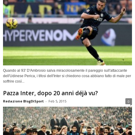
Quando al 93' D'Ambrosio salva miracolosamente il pareggio sull'attaccante
dell'Udinese Perica, i tifosi dell'Inter si chiedono cosa abbiano fatto di male per
soffrire così...
Pazza Inter, dopo 20 anni déjà vu?
Redazione BlogDiSport
-
Feb 5, 2015
0