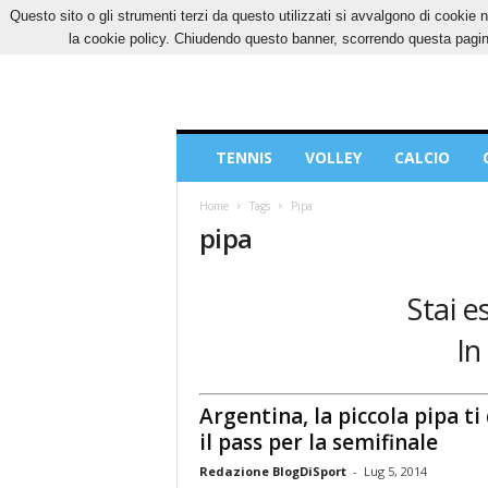
Questo sito o gli strumenti terzi da questo utilizzati si avvalgono di cookie n
SABATO, 8 AGOSTO 2026
CONTATTI
COOK
la cookie policy. Chiudendo questo banner, scorrendo questa pagina
Blog
TENNIS
VOLLEY
CALCIO
di
Sport
Home
Tags
Pipa
pipa
Stai e
In
Argentina, la piccola pipa ti
il pass per la semifinale
Redazione BlogDiSport
-
Lug 5, 2014