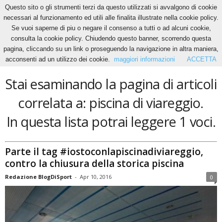
Questo sito o gli strumenti terzi da questo utilizzati si avvalgono di cookie
necessari al funzionamento ed utili alle finalita illustrate nella cookie policy.
Se vuoi saperne di piu o negare il consenso a tutti o ad alcuni cookie,
Home
Tags
Piscina di viareggio
consulta la cookie policy. Chiudendo questo banner, scorrendo questa
piscina di viareggio
pagina, cliccando su un link o proseguendo la navigazione in altra maniera,
acconsenti ad un utilizzo dei cookie.
maggiori informazioni
ACCETTA
Stai esaminando la pagina di articoli
correlata a: piscina di viareggio.
In questa lista potrai leggere 1 voci.
Parte il tag #iostoconlapiscinadiviareggio,
contro la chiusura della storica piscina
Redazione BlogDiSport
-
Apr 10, 2016
0