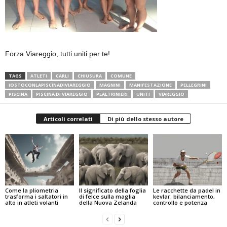
Forza Viareggio, tutti uniti per te!
TAGS
ATLETI
CARLI
CHIUSURA
COMUNE
IOSTOCONLAPISCINADIVIAREGGIO
MAGNINI
MANIFESTAZIONE
PELLEGRINI
PISCINA
PISCINA DI VIAREGGIO
PLALTRINIERI
UNITI
VIAREGGIO
Articoli correlati
Di più dello stesso autore
Come la pliometria
Il significato della foglia
Le racchette da padel in
trasforma i saltatori in
di felce sulla maglia
kevlar: bilanciamento,
alto in atleti volanti
della Nuova Zelanda
controllo e potenza