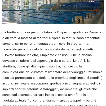
La brutta sorpresa per i nuotatori dell’impianto sportivo in Darsena
è arrivata la mattina di martedì 5 Aprile: in tanti si sono presentati
come al solito per una nuotata o per i corsi in programma,
ricevendo però una deludente risposta da parte degli addetti:
“Dovete tornare indietro, l’impianto è chiuso”. Che la piscina
dovesse chiudere lo si sapeva già dalla sera di lunedì 4: la
struttura, come gli altri impianti sportivi, ha ricevuto la
comunicazione del curatore fallimentare della Viareggio Patrimonio
(società partecipata che detiene la proprietà degli impianti cittadini),
in cui si invitava le associazioni sportive a riconsegnare ad egli gli
impianti sportivi detenuti. Amareggiati, ovviamente, gli atleti che
sono stati costretti a tornare indietro, senza aver fatto la loro
nuotata abituale. “Li comprendiamo – spiega Zappelli – perché
anche noi speravamo di arrivare almeno alla fine della stagione