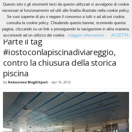
Questo sito o gli strumenti terzi da questo utilizzati si avvalgono di cookie
necessari al funzionamento ed utili alle finalita illustrate nella cookie policy.
Se vuoi saperne di piu o negare il consenso a tutti o ad alcuni cookie,
Home
Altri Sport
Parte il tag #iostoconlapiscinadiviareggio, contro la chiusura della
consulta la cookie policy. Chiudendo questo banner, scorrendo questa
storica piscina
pagina, cliccando su un link o proseguendo la navigazione in altra maniera,
ALTRI SPORT
NEWS
NUOTO
acconsenti ad un utilizzo dei cookie.
maggiori informazioni
ACCETTA
Parte il tag
#iostoconlapiscinadiviareggio,
contro la chiusura della storica
piscina
Da
Redazione BlogDiSport
-
Apr 10, 2016