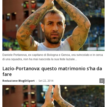
Daniele Portanova, ex capitano di Bologna e Genoa, ora svincolato e in cerca
di una squadra, non ha mai nascosta la sua fede laziale...
Lazio-Portanova: questo matrimonio s’ha da
fare
Redazione BlogDiSport
-
Set 22, 2014
0