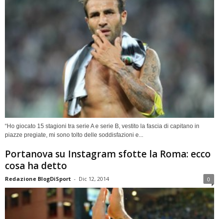
“Ho giocato 15 stagioni tra serie A e serie B, vestito la fascia di capitano in
piazze pregiate, mi sono tolto delle soddisfazioni e...
Portanova su Instagram sfotte la Roma: ecco
cosa ha detto
Redazione BlogDiSport
-
Dic 12, 2014
0