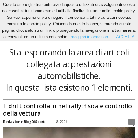
Questo sito o gli strumenti terzi da questo utilizzati si avvalgono di cookie
necessari al funzionamento ed utili alle finalita illustrate nella cookie policy.
Se vuoi saperne di piu o negare il consenso a tutti o ad alcuni cookie,
Home
Tags
Prestazioni automobilistiche
consulta la cookie policy. Chiudendo questo banner, scorrendo questa
prestazioni automobilistiche
pagina, cliccando su un link o proseguendo la navigazione in altra maniera,
acconsenti ad un utilizzo dei cookie.
maggiori informazioni
ACCETTA
Stai esplorando la area di articoli
collegata a: prestazioni
automobilistiche.
In questa lista esistono 1 elementi.
Il drift controllato nel rally: fisica e controllo
della vettura
Redazione BlogDiSport
-
Lug 8, 2026
0