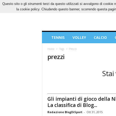
Questo sito o gli strumenti terzi da questo utilizzati si avvalgono di cookie n
DOMENICA, 9 AGOSTO 2026
CONTATTI
CO
la cookie policy. Chiudendo questo banner, scorrendo questa pagina
Blog
TENNIS
VOLLEY
CALCIO
di
Sport
Home
Tags
Prezzi
prezzi
Stai
Gli impianti di gioco della N
La classifica di Blog...
Redazione BlogDiSport
-
Ott 31, 2015