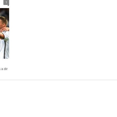
1
 a dir