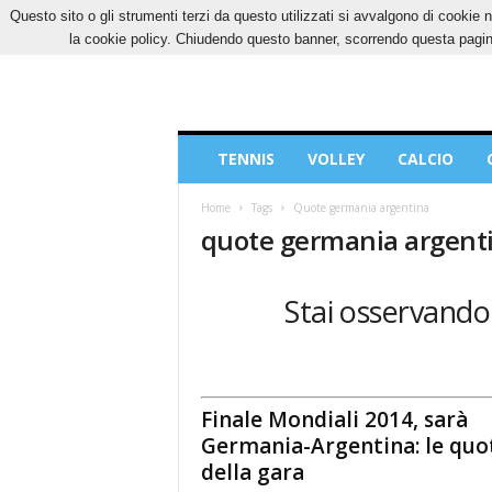
Questo sito o gli strumenti terzi da questo utilizzati si avvalgono di cookie n
GIOVEDÌ, 6 AGOSTO 2026
CONTATTI
COOK
la cookie policy. Chiudendo questo banner, scorrendo questa pagina
Blog
TENNIS
VOLLEY
CALCIO
di
Sport
Home
Tags
Quote germania argentina
quote germania argent
Stai osservando 
Finale Mondiali 2014, sarà
Germania-Argentina: le quo
della gara