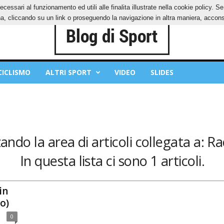
ecessari al funzionamento ed utili alle finalita illustrate nella cookie policy. 
IES
PRIVACY POLICY
, cliccando su un link o proseguendo la navigazione in altra maniera, acconse
CICLISMO
ALTRI SPORT
VIDEO
SLIDES
zando la area di articoli collegata a: R
In questa lista ci sono 1 articoli.
in
o)
0