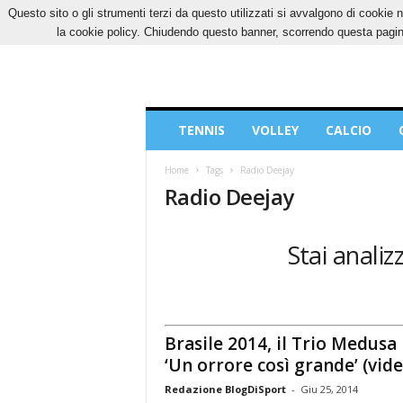
Questo sito o gli strumenti terzi da questo utilizzati si avvalgono di cookie n
VENERDÌ, 7 AGOSTO 2026
CONTATTI
COOK
la cookie policy. Chiudendo questo banner, scorrendo questa pagina
Blog
TENNIS
VOLLEY
CALCIO
di
Sport
Home
Tags
Radio Deejay
Radio Deejay
Stai analiz
Brasile 2014, il Trio Medusa 
‘Un orrore così grande’ (vide
Redazione BlogDiSport
-
Giu 25, 2014