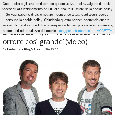
Questo sito o gli strumenti terzi da questo utilizzati si avvalgono di cookie
necessari al funzionamento ed utili alle finalita illustrate nella cookie policy.
Se vuoi saperne di piu o negare il consenso a tutti o ad alcuni cookie,
Home
News
Brasile 2014, il Trio Medusa in ‘Un orrore così grande’ (video)
consulta la cookie policy. Chiudendo questo banner, scorrendo questa
NEWS
pagina, cliccando su un link o proseguendo la navigazione in altra maniera,
Brasile 2014, il Trio Medusa in ‘Un
acconsenti ad un utilizzo dei cookie.
maggiori informazioni
ACCETTA
orrore così grande’ (video)
Da
Redazione BlogDiSport
-
Giu 25, 2014