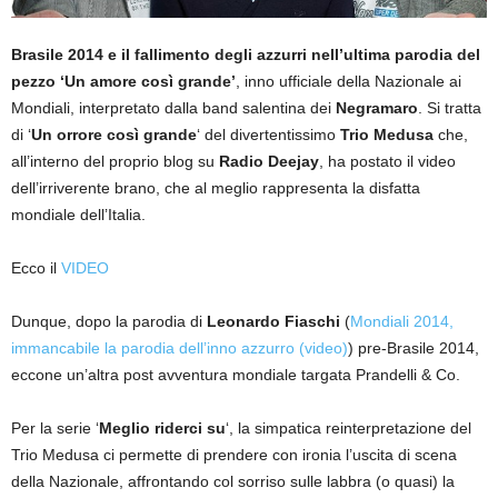
Brasile 2014 e il fallimento degli azzurri nell’ultima parodia del
pezzo ‘Un amore così grande’
, inno ufficiale della Nazionale ai
Mondiali, interpretato dalla band salentina dei
Negramaro
. Si tratta
di ‘
Un orrore così grande
‘ del divertentissimo
Trio Medusa
che,
all’interno del proprio blog su
Radio Deejay
, ha postato il video
dell’irriverente brano, che al meglio rappresenta la disfatta
mondiale dell’Italia.
Ecco il
VIDEO
Dunque, dopo la parodia di
Leonardo Fiaschi
(
Mondiali 2014,
immancabile la parodia dell’inno azzurro (video)
) pre-Brasile 2014,
eccone un’altra post avventura mondiale targata Prandelli & Co.
Per la serie ‘
Meglio riderci su
‘, la simpatica reinterpretazione del
Trio Medusa ci permette di prendere con ironia l’uscita di scena
della Nazionale, affrontando col sorriso sulle labbra (o quasi) la