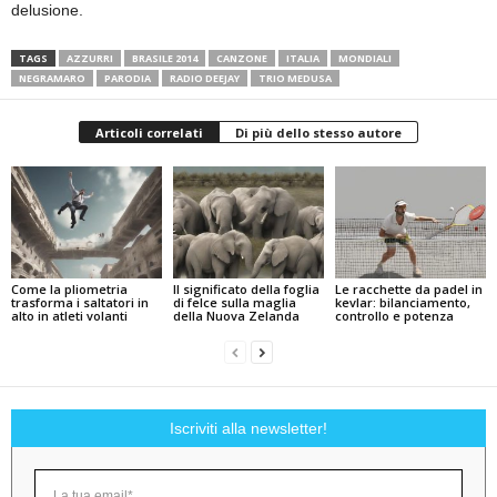
delusione.
TAGS
AZZURRI
BRASILE 2014
CANZONE
ITALIA
MONDIALI
NEGRAMARO
PARODIA
RADIO DEEJAY
TRIO MEDUSA
Articoli correlati
Di più dello stesso autore
Come la pliometria
Il significato della foglia
Le racchette da padel in
trasforma i saltatori in
di felce sulla maglia
kevlar: bilanciamento,
alto in atleti volanti
della Nuova Zelanda
controllo e potenza
Iscriviti alla newsletter!