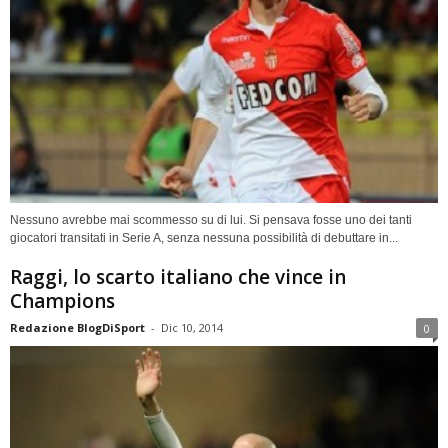
Nessuno avrebbe mai scommesso su di lui. Si pensava fosse uno dei tanti
giocatori transitati in Serie A, senza nessuna possibilità di debuttare in...
Raggi, lo scarto italiano che vince in
Champions
Redazione BlogDiSport
-
Dic 10, 2014
0