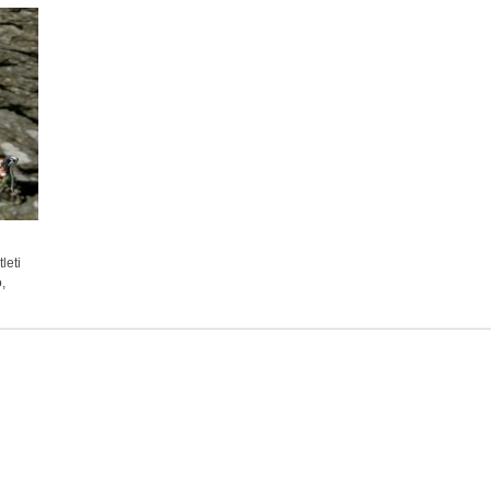
leti
,