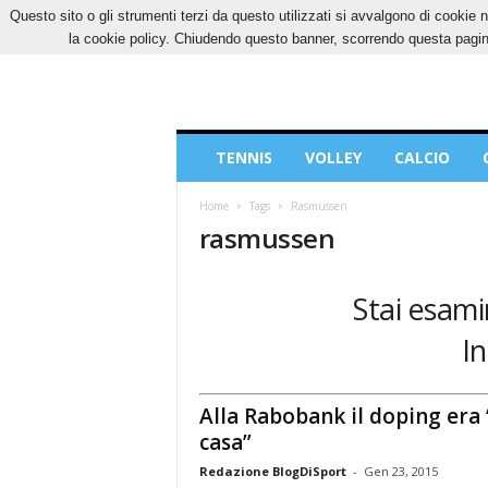
Questo sito o gli strumenti terzi da questo utilizzati si avvalgono di cookie n
SABATO, 8 AGOSTO 2026
CONTATTI
COOK
la cookie policy. Chiudendo questo banner, scorrendo questa pagina
Blog
TENNIS
VOLLEY
CALCIO
di
Sport
Home
Tags
Rasmussen
rasmussen
Stai esami
In
Alla Rabobank il doping era 
casa”
Redazione BlogDiSport
-
Gen 23, 2015