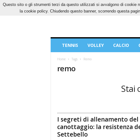
Questo sito o gli strumenti terzi da questo utilizzati si avvalgono di cookie n
VENERDÌ, 7 AGOSTO 2026
CONTATTI
COOK
la cookie policy. Chiudendo questo banner, scorrendo questa pagina
Blog
TENNIS
VOLLEY
CALCIO
di
Sport
Home
Tags
Remo
remo
Stai 
I segreti di allenamento del
canottaggio: la resistenza d
Settebello