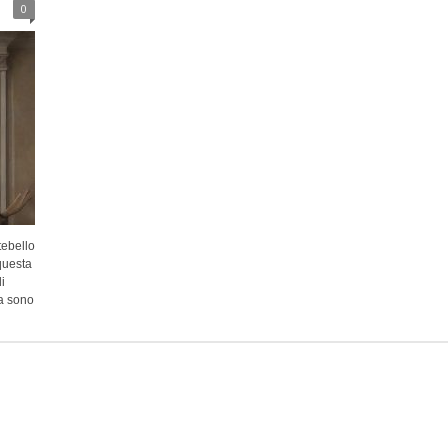
0
tebello
questa
i
ia sono