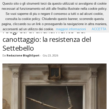
Questo sito o gli strumenti terzi da questo utilizzati si avvalgono di cookie
necessari al funzionamento ed utili alle finalita illustrate nella cookie policy.
Se vuoi saperne di piu o negare il consenso a tutti o ad alcuni cookie,
Home
News
I segreti di allenamento del canottaggio: la resistenza del Settebello
consulta la cookie policy. Chiudendo questo banner, scorrendo questa
NEWS
pagina, cliccando su un link o proseguendo la navigazione in altra maniera,
I segreti di allenamento del
acconsenti ad un utilizzo dei cookie.
maggiori informazioni
ACCETTA
canottaggio: la resistenza del
Settebello
Da
Redazione BlogDiSport
-
Giu 23, 2026