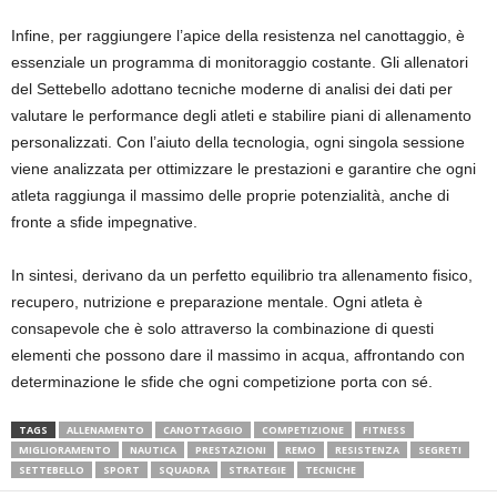
Infine, per raggiungere l’apice della resistenza nel canottaggio, è
essenziale un programma di monitoraggio costante. Gli allenatori
del Settebello adottano tecniche moderne di analisi dei dati per
valutare le performance degli atleti e stabilire piani di allenamento
personalizzati. Con l’aiuto della tecnologia, ogni singola sessione
viene analizzata per ottimizzare le prestazioni e garantire che ogni
atleta raggiunga il massimo delle proprie potenzialità, anche di
fronte a sfide impegnative.
In sintesi, derivano da un perfetto equilibrio tra allenamento fisico,
recupero, nutrizione e preparazione mentale. Ogni atleta è
consapevole che è solo attraverso la combinazione di questi
elementi che possono dare il massimo in acqua, affrontando con
determinazione le sfide che ogni competizione porta con sé.
TAGS
ALLENAMENTO
CANOTTAGGIO
COMPETIZIONE
FITNESS
MIGLIORAMENTO
NAUTICA
PRESTAZIONI
REMO
RESISTENZA
SEGRETI
SETTEBELLO
SPORT
SQUADRA
STRATEGIE
TECNICHE